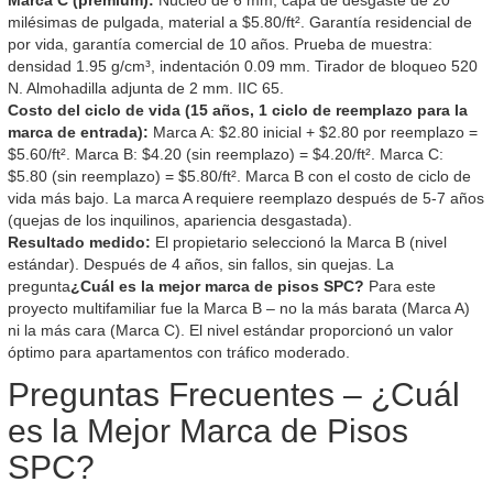
Marca C (premium):
Núcleo de 6 mm, capa de desgaste de 20
milésimas de pulgada, material a $5.80/ft². Garantía residencial de
por vida, garantía comercial de 10 años. Prueba de muestra:
densidad 1.95 g/cm³, indentación 0.09 mm. Tirador de bloqueo 520
N. Almohadilla adjunta de 2 mm. IIC 65.
Costo del ciclo de vida (15 años, 1 ciclo de reemplazo para la
marca de entrada):
Marca A: $2.80 inicial + $2.80 por reemplazo =
$5.60/ft². Marca B: $4.20 (sin reemplazo) = $4.20/ft². Marca C:
$5.80 (sin reemplazo) = $5.80/ft². Marca B con el costo de ciclo de
vida más bajo. La marca A requiere reemplazo después de 5-7 años
(quejas de los inquilinos, apariencia desgastada).
Resultado medido:
El propietario seleccionó la Marca B (nivel
estándar). Después de 4 años, sin fallos, sin quejas. La
pregunta
¿Cuál es la mejor marca de pisos SPC?
Para este
proyecto multifamiliar fue la Marca B – no la más barata (Marca A)
ni la más cara (Marca C). El nivel estándar proporcionó un valor
óptimo para apartamentos con tráfico moderado.
Preguntas Frecuentes – ¿Cuál
es la Mejor Marca de Pisos
SPC?