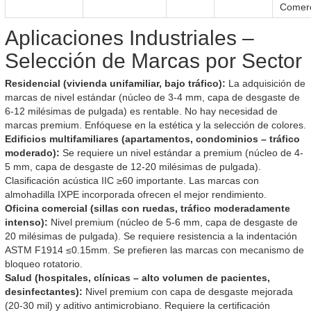
Comerc
Aplicaciones Industriales –
Selección de Marcas por Sector
Residencial (vivienda unifamiliar, bajo tráfico):
La adquisición de
marcas de nivel estándar (núcleo de 3-4 mm, capa de desgaste de
6-12 milésimas de pulgada) es rentable. No hay necesidad de
marcas premium. Enfóquese en la estética y la selección de colores.
Edificios multifamiliares (apartamentos, condominios – tráfico
moderado):
Se requiere un nivel estándar a premium (núcleo de 4-
5 mm, capa de desgaste de 12-20 milésimas de pulgada).
Clasificación acústica IIC ≥60 importante. Las marcas con
almohadilla IXPE incorporada ofrecen el mejor rendimiento.
Oficina comercial (sillas con ruedas, tráfico moderadamente
intenso):
Nivel premium (núcleo de 5-6 mm, capa de desgaste de
20 milésimas de pulgada). Se requiere resistencia a la indentación
ASTM F1914 ≤0.15mm. Se prefieren las marcas con mecanismo de
bloqueo rotatorio.
Salud (hospitales, clínicas – alto volumen de pacientes,
desinfectantes):
Nivel premium con capa de desgaste mejorada
(20-30 mil) y aditivo antimicrobiano. Requiere la certificación