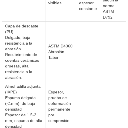
según la
visibles
espesor
norma
constante
ASTM
D792
Capa de desgaste
(PU)
Delgado, baja
resistencia a la
ASTM D4060
abrasión
Abrasión
Recubrimiento de
Taber
cuentas cerámicas
gruesas, alta
resistencia a la
abrasión.
Almohadilla adjunta
(IXPE)
Espesor,
Espuma delgada
prueba de
(<1mm), de baja
deformación
densidad
permanente
Espesor de 1.5-2
por
mm, espuma de alta
compresión
densidad