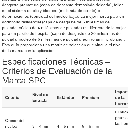
desgaste prematuro (capa de desgaste demasiado delgada), fallos
en el sistema de clic y bloqueo (molienda deficiente) o
deformaciones (densidad del núcleo baja). La mejor marca para un
dormitorio residencial (capa de desgaste de 6 milésimas de
pulgada, núcleo de 4 milésimas de pulgada) es diferente de la mejor
para un pasillo de hospital (capa de desgaste de 20 milésimas de
pulgada, núcleo de 6 milésimas de pulgada, aditivo antimicrobiano).
Esta guía proporciona una matriz de selección que vincula el nivel
de la marca con la aplicación.
Especificaciones Técnicas –
Criterios de Evaluación de la
Marca SPC
Import
Nivel de
Criterio
Estándar
Premium
de la
Entrada
Ingeni
El núc
grueso 
Grosor del
las he
núcleo
3 – 4 mm
4 – 5 mm
5 – 6 mm