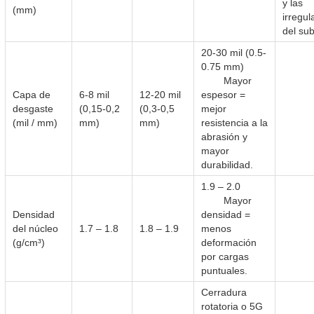
y las
(mm)
irregul
del su
20-30 mil (0.5-
0.75 mm)
Mayor
Capa de
6-8 mil
12-20 mil
espesor =
desgaste
(0,15-0,2
(0,3-0,5
mejor
(mil / mm)
mm)
mm)
resistencia a la
abrasión y
mayor
durabilidad.
1.9 – 2.0
Mayor
Densidad
densidad =
del núcleo
1.7 – 1.8
1.8 – 1.9
menos
(g/cm³)
deformación
por cargas
puntuales.
Cerradura
rotatoria o 5G