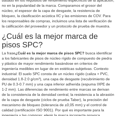
basado en los requisitos de rendimiento específicos de la aplicación,
no en la popularidad de la marca. Comparamos el grosor del
núcleo, el espesor de la capa de desgaste, la resistencia de
bloqueo, la clasificación acústica IIC y las emisiones de COV. Para
los responsables de compras, incluimos una lista de verificación de
la calificación del proveedor y un protocolo de prueba de muestra.
¿Cuál es la mejor marca de
pisos SPC?
La frase
¿Cuál es la mejor marca de pisos SPC?
busca identificar
a los fabricantes de pisos de núcleo rígido de compuesto de piedra
y plástico de mayor rendimiento basándose en criterios de
ingeniería medibles en lugar de en estéticas subjetivas. Contexto
industrial: El suelo SPC consta de un núcleo rígido (caliza + PVC,
densidad 1.8-2.0 g/cm³), una capa de desgaste (recubrimiento de
PU de 0.3-0.7 mm) y una capa inferior adherida (espuma IXPE de
1-2 mm). Las diferencias de rendimiento entre marcas se derivan
de la consistencia de la densidad central, la resistencia a la abrasión
de la capa de desgaste (ciclos de prueba Taber), la precisión del
mecanismo de bloqueo (tolerancia de ±0,05 mm) y el control de
calidad (certificación ISO 9001). Por qué es importante para la
ingeniería y las compras: elegir la marca incorrecta provoca