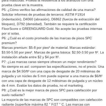
para mascotas. Prueba la resistencia a los arañazos con una
prueba clave en la muestra.
P5: ¿Cómo verifico las afirmaciones de calidad de una marca?
Solicitar informes de pruebas de terceros: ASTM F1914
(indentación), D4060 (abrasión), D6862 (fuerza de extracción del
bloqueo), D792 (densidad). También se requiere la certificación
FloorScore o GREENGUARD Gold. No acepte las pruebas internas
por sí solas.
P6: ¿Cuál es el costo promedio de las marcas de pisos SPC
premium?
Marcas premium: $5-8 por pies² de material. Marcas estándar:
$3.50-5.50 por pies². Marcas de gama básica: $2.50-3.50 por ft². La
instalación añade entre $2 y $4 por ft².
P7: ¿Las marcas caras siempre ofrecen un mejor rendimiento?
No siempre es así: comparen las especificaciones, no el precio. Una
marca de $4.50/ft² con una capa de desgaste de 20 milésimas de
pulgada y un núcleo de 5 mm puede superar a una marca de $6/ft²
con una capa de desgaste de 12 milésimas de pulgada y un núcleo
de 4 mm. Evalúe los datos de prueba, no el marketing.
P8: ¿Cuál es la mejor marca de pisos SPC para calefacción por
suelo radiante?
La mayoría de las marcas de SPC son compatibles con calefacción
radiante (superficie máxima 82 ° F/27 ° C. Las marcas con