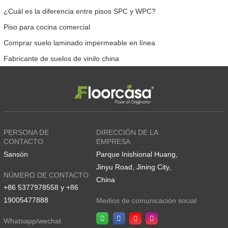
¿Cuál es la diferencia entre pisos SPC y WPC?
Piso para cocina comercial
Comprar suelo laminado impermeable en línea
Fabricante de suelos de vinilo china
PERSONA DE
DIRECCIÓN DE LA
CONTACTO
EMPRESA
Sansón
Parque Inishional Huang,
Jinyu Road, Jining City,
NÚMERO DE CONTACTO
China
+86 5377978558 y +86
19005477888
Medios de comunicación social
Whatsapp/wechat