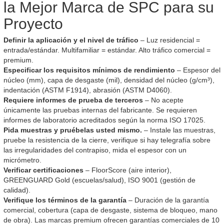
la Mejor Marca de SPC para su
Proyecto
Definir la aplicación y el nivel de tráfico
– Luz residencial =
entrada/estándar. Multifamiliar = estándar. Alto tráfico comercial =
premium.
Especificar los requisitos mínimos de rendimiento
– Espesor del
núcleo (mm), capa de desgaste (mil), densidad del núcleo (g/cm³),
indentación (ASTM F1914), abrasión (ASTM D4060).
Requiere informes de prueba de terceros
– No acepte
únicamente las pruebas internas del fabricante. Se requieren
informes de laboratorio acreditados según la norma ISO 17025.
Pida muestras y pruébelas usted mismo.
– Instale las muestras,
pruebe la resistencia de la cierre, verifique si hay telegrafía sobre
las irregularidades del contrapiso, mida el espesor con un
micrómetro.
Verificar certificaciones
– FloorScore (aire interior),
GREENGUARD Gold (escuelas/salud), ISO 9001 (gestión de
calidad).
Verifique los términos de la garantía
– Duración de la garantía
comercial, cobertura (capa de desgaste, sistema de bloqueo, mano
de obra). Las marcas premium ofrecen garantías comerciales de 10