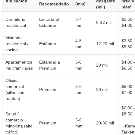
Aplicación
desgaste
precio
Recomendado
(mm)
(mil)
pies²
Dormitorio
Entrada al
3-4
$2.50 
6-12 mil
residencial
Estándar
mm
$4.00
Vivienda
4-5
$3.50 
residencial /
Estándar
12-20 mil
mm
$5.50
cocina
Apartamentos
Estándar a
5-6
$4.00 
20 mil
multifamiliares
Premium
mm
$6.50
Oficina
comercial
5-6
$5.00 
Premium
20 mil
(sillas con
mm
$7.00
ruedas)
$6.00 
Salud /
$8
comercio
5-6
Premium
20-30 mil
minorista (alto
mm
.=Karn
tráfico)
Tarkett