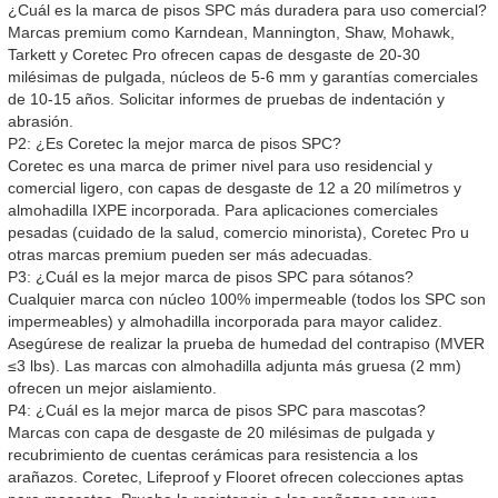
¿Cuál es la marca de pisos SPC más duradera para uso comercial?
Marcas premium como Karndean, Mannington, Shaw, Mohawk,
Tarkett y Coretec Pro ofrecen capas de desgaste de 20-30
milésimas de pulgada, núcleos de 5-6 mm y garantías comerciales
de 10-15 años. Solicitar informes de pruebas de indentación y
abrasión.
P2: ¿Es Coretec la mejor marca de pisos SPC?
Coretec es una marca de primer nivel para uso residencial y
comercial ligero, con capas de desgaste de 12 a 20 milímetros y
almohadilla IXPE incorporada. Para aplicaciones comerciales
pesadas (cuidado de la salud, comercio minorista), Coretec Pro u
otras marcas premium pueden ser más adecuadas.
P3: ¿Cuál es la mejor marca de pisos SPC para sótanos?
Cualquier marca con núcleo 100% impermeable (todos los SPC son
impermeables) y almohadilla incorporada para mayor calidez.
Asegúrese de realizar la prueba de humedad del contrapiso (MVER
≤3 lbs). Las marcas con almohadilla adjunta más gruesa (2 mm)
ofrecen un mejor aislamiento.
P4: ¿Cuál es la mejor marca de pisos SPC para mascotas?
Marcas con capa de desgaste de 20 milésimas de pulgada y
recubrimiento de cuentas cerámicas para resistencia a los
arañazos. Coretec, Lifeproof y Flooret ofrecen colecciones aptas