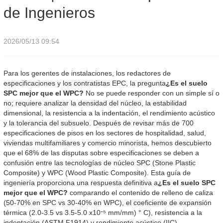
de Ingenieros
2026/05/13 09:54
Para los gerentes de instalaciones, los redactores de
especificaciones y los contratistas EPC, la pregunta
¿Es el suelo
SPC mejor que el WPC?
No se puede responder con un simple sí o
no; requiere analizar la densidad del núcleo, la estabilidad
dimensional, la resistencia a la indentación, el rendimiento acústico
y la tolerancia del subsuelo. Después de revisar más de 700
especificaciones de pisos en los sectores de hospitalidad, salud,
viviendas multifamiliares y comercio minorista, hemos descubierto
que el 68% de las disputas sobre especificaciones se deben a
confusión entre las tecnologías de núcleo SPC (Stone Plastic
Composite) y WPC (Wood Plastic Composite). Esta guía de
ingeniería proporciona una respuesta definitiva a
¿Es el suelo SPC
mejor que el WPC?
comparando el contenido de relleno de caliza
(50-70% en SPC vs 30-40% en WPC), el coeficiente de expansión
térmica (2.0-3.5 vs 3.5-5.0 x10⁻⁵ mm/mm) ° C), resistencia a la
indentación (ASTM F1914) y rendimiento acústico (IIC).