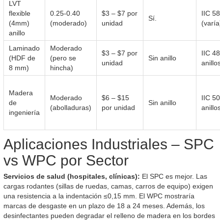
LVT
flexible
0.25-0.40
$3 – $7 por
IIC 5
Sí.
(4mm)
(moderado)
unidad
(varía
anillo
Laminado
Moderado
$3 – $7 por
IIC 4
(HDF de
(pero se
Sin anillo
unidad
anillo
8 mm)
hincha)
Madera
Moderado
$6 – $15
IIC 5
de
Sin anillo
(abolladuras)
por unidad
anillo
ingeniería
Aplicaciones Industriales – SPC
vs WPC por Sector
Servicios de salud (hospitales, clínicas):
El SPC es mejor. Las
cargas rodantes (sillas de ruedas, camas, carros de equipo) exigen
una resistencia a la indentación ≤0,15 mm. El WPC mostraría
marcas de desgaste en un plazo de 18 a 24 meses. Además, los
desinfectantes pueden degradar el relleno de madera en los bordes