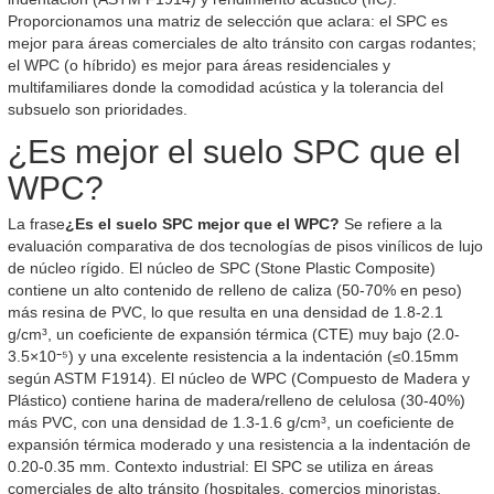
Proporcionamos una matriz de selección que aclara: el SPC es
mejor para áreas comerciales de alto tránsito con cargas rodantes;
el WPC (o híbrido) es mejor para áreas residenciales y
multifamiliares donde la comodidad acústica y la tolerancia del
subsuelo son prioridades.
¿Es mejor el suelo SPC que el
WPC?
La frase
¿Es el suelo SPC mejor que el WPC?
Se refiere a la
evaluación comparativa de dos tecnologías de pisos vinílicos de lujo
de núcleo rígido. El núcleo de SPC (Stone Plastic Composite)
contiene un alto contenido de relleno de caliza (50-70% en peso)
más resina de PVC, lo que resulta en una densidad de 1.8-2.1
g/cm³, un coeficiente de expansión térmica (CTE) muy bajo (2.0-
3.5×10⁻⁵) y una excelente resistencia a la indentación (≤0.15mm
según ASTM F1914). El núcleo de WPC (Compuesto de Madera y
Plástico) contiene harina de madera/relleno de celulosa (30-40%)
más PVC, con una densidad de 1.3-1.6 g/cm³, un coeficiente de
expansión térmica moderado y una resistencia a la indentación de
0.20-0.35 mm. Contexto industrial: El SPC se utiliza en áreas
comerciales de alto tránsito (hospitales, comercios minoristas,