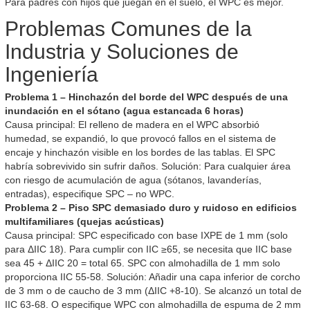
Para padres con hijos que juegan en el suelo, el WPC es mejor.
Problemas Comunes de la
Industria y Soluciones de
Ingeniería
Problema 1 – Hinchazón del borde del WPC después de una
inundación en el sótano (agua estancada 6 horas)
Causa principal: El relleno de madera en el WPC absorbió
humedad, se expandió, lo que provocó fallos en el sistema de
encaje y hinchazón visible en los bordes de las tablas. El SPC
habría sobrevivido sin sufrir daños. Solución: Para cualquier área
con riesgo de acumulación de agua (sótanos, lavanderías,
entradas), especifique SPC – no WPC.
Problema 2 – Piso SPC demasiado duro y ruidoso en edificios
multifamiliares (quejas acústicas)
Causa principal: SPC especificado con base IXPE de 1 mm (solo
para ΔIIC 18). Para cumplir con IIC ≥65, se necesita que IIC base
sea 45 + ΔIIC 20 = total 65. SPC con almohadilla de 1 mm solo
proporciona IIC 55-58. Solución: Añadir una capa inferior de corcho
de 3 mm o de caucho de 3 mm (ΔIIC +8-10). Se alcanzó un total de
IIC 63-68. O especifique WPC con almohadilla de espuma de 2 mm