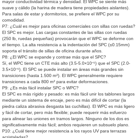
mayor conductividad térmica y densidad. El WPC se siente más
suave y cálido (la harina de madera tiene propiedades aislantes).
Para salas de estar y dormitorios, se prefiere el WPC por su
comodidad.
P7: ¿Cuál es mejor para oficinas comerciales con sillas con ruedas?
El SPC es mejor. Las cargas constantes de las sillas con ruedas
(250 lb, ruedas pequeñas) provocarán que el WPC se deforme con
el tiempo. La alta resistencia a la indentación del SPC (≤0.15mm)
soporta el tránsito de sillas de oficina durante años.
P8: ¿El WPC se expande y contrae más que el SPC?
Sí, el WPC tiene un CTE más alto (3.5-5.0×10⁻⁵) que el SPC (2.0-
3.5×10⁻⁵). El SPC se puede instalar en áreas más grandes sin
transiciones (hasta 1.500 m²). El WPC generalmente requiere
transiciones a cada 800 m² para evitar deformaciones.
P9: ¿Es más fácil instalar SPC o WPC?
El SPC es más rígido y pesado: es más fácil unir los tablones largos
mediante un sistema de encaje, pero es más difícil de cortar (la
piedra caliza abrasiva desgasta las cuchillas). El WPC es más ligero
y fácil de cortar, pero más flexible; puede requerir más esfuerzo
para alinear las uniones en tramos largos. Ninguno de los dos es
significativamente más fácil; ambos requieren un subsuelo plano.
P10: ¿Cuál tiene mejor resistencia a los rayos UV para terrazas
acristaladas?