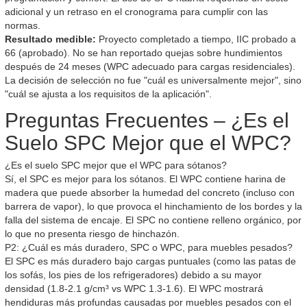
adicional y un retraso en el cronograma para cumplir con las
normas.
Resultado medible:
Proyecto completado a tiempo, IIC probado a
66 (aprobado). No se han reportado quejas sobre hundimientos
después de 24 meses (WPC adecuado para cargas residenciales).
La decisión de selección no fue "cuál es universalmente mejor", sino
"cuál se ajusta a los requisitos de la aplicación".
Preguntas Frecuentes – ¿Es el
Suelo SPC Mejor que el WPC?
¿Es el suelo SPC mejor que el WPC para sótanos?
Sí, el SPC es mejor para los sótanos. El WPC contiene harina de
madera que puede absorber la humedad del concreto (incluso con
barrera de vapor), lo que provoca el hinchamiento de los bordes y la
falla del sistema de encaje. El SPC no contiene relleno orgánico, por
lo que no presenta riesgo de hinchazón.
P2: ¿Cuál es más duradero, SPC o WPC, para muebles pesados?
El SPC es más duradero bajo cargas puntuales (como las patas de
los sofás, los pies de los refrigeradores) debido a su mayor
densidad (1.8-2.1 g/cm³ vs WPC 1.3-1.6). El WPC mostrará
hendiduras más profundas causadas por muebles pesados con el