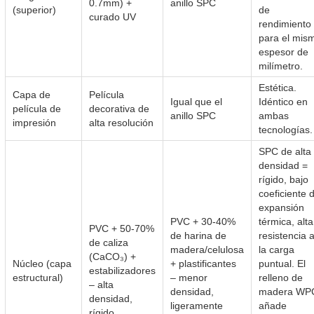
0.7mm) +
anillo SPC
(superior)
de
curado UV
rendimiento
para el mis
espesor de
milímetro.
Estética.
Capa de
Película
Igual que el
Idéntico en
película de
decorativa de
anillo SPC
ambas
impresión
alta resolución
tecnologías.
SPC de alta
densidad =
rígido, bajo
coeficiente 
expansión
PVC + 30-40%
térmica, alta
PVC + 50-70%
de harina de
resistencia 
de caliza
madera/celulosa
la carga
(CaCO₃) +
Núcleo (capa
+ plastificantes
puntual. El
estabilizadores
estructural)
– menor
relleno de
– alta
densidad,
madera WP
densidad,
ligeramente
añade
rígido