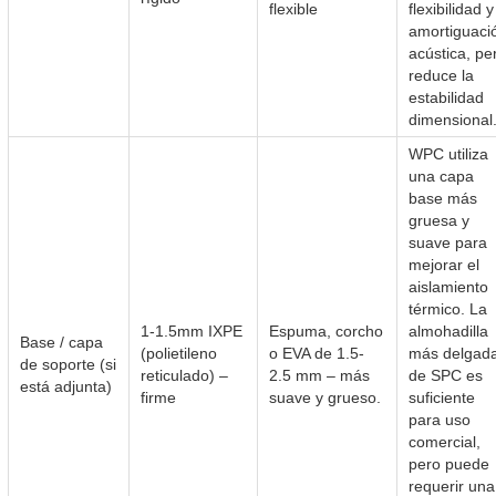
flexible
flexibilidad y
amortiguaci
acústica, pe
reduce la
estabilidad
dimensional
WPC utiliza
una capa
base más
gruesa y
suave para
mejorar el
aislamiento
térmico. La
1-1.5mm IXPE
Espuma, corcho
almohadilla
Base / capa
(polietileno
o EVA de 1.5-
más delgad
de soporte (si
reticulado) –
2.5 mm – más
de SPC es
está adjunta)
firme
suave y grueso.
suficiente
para uso
comercial,
pero puede
requerir una