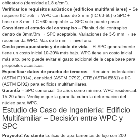
obligatorio (densidad ≥1.8 g/cm³).
Verificar los requisitos acústicos (edificios multifamiliares)
– Se
requiere IIC ≥65 → WPC con base de 2 mm (IIC 63-68) o SPC +
base de 3 mm. IIC ≤60 aceptable → SPC solo puede pasar.
Considere el estado del contrapiso
– Planitud del contrapiso
dentro de 3mm/3m → SPC aceptable. Variaciones de 3-5 mm → se
recomienda WPC. Más de 5 mm → nivel uno.
Costo presupuestario y de ciclo de vida
– El SPC generalmente
tiene un costo inicial 10-20% más bajo. WPC tiene un costo inicial
más alto, pero puede evitar el gasto adicional de la capa base para
propósitos acústicos.
Especificar datos de prueba de terceros
– Requiere indentación
(ASTM F1914), densidad (ASTM D792), CTE (ASTM E831) e IIC
(ASTM E492) para edificios multifamiliares.
Garantía
– SPC comercial: 15 años como mínimo. WPC residencial:
15-20 años. Verifique que la garantía cubra la deformación del
núcleo para WPC.
Estudio de Caso de Ingeniería: Edificio
Multifamiliar – Decisión entre WPC y
SPC
Proyecto: Asistente
Edificio de apartamentos de lujo con 200