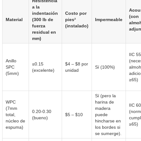
Resistencia
a la
Acous
indentación
Costo por
(con
Material
(300 lb de
pies²
Impermeable
almoh
fuerza
(instalado)
adjun
residual en
mm)
IIC 5
Anillo
(nece
≤0.15
$4 – $8 por
SPC
Sí (100%)
almoh
(excelente)
unidad
(5mm)
adici
≥65)
Sí (pero la
WPC
harina de
IIC 6
(7mm
madera
0.20-0.30
(norm
total,
$5 – $10
puede
(bueno)
cumpl
núcleo de
hincharse en
≥65)
espuma)
los bordes si
se sumerge).