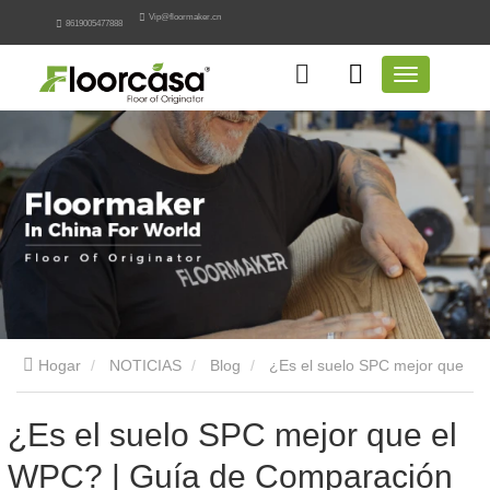
Vip@floormaker.cn
8619005477888
Hogar
NOTICIAS
Blog
¿Es el suelo SPC mejor que
el WPC? | Guía de Comparación de Ingenieros
¿Es el suelo SPC mejor que el
WPC? | Guía de Comparación