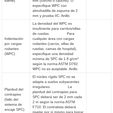
fuerte)
mm (corcho o caucho). O
especifique WPC con
almohadilla de espuma de 2
mm y prueba IIC. Anillo
La densidad del WPC es
insuficiente para carritos/sillas
de ruedas. Para
Indentación
cualquier área con cargas
por cargas
rodantes (carros, sillas de
rodantes
ruedas, camas de hospital),
(WPC)
especifique una densidad
mínima de SPC de 1.8 g/cm³
según la norma ASTM D792.
WPC no es aceptable. Anillo
El núcleo rígido SPC no se
adapta a suelos subyacentes
irregulares. La
Planitud del
planitud del contrapiso para
contrapiso
SPC deberá ser de 2 mm cada
(fallo del
2 m según la norma ASTM
sistema de
F710. El contratista deberá
encaje SPC)
nivelar por sí mismo para lograr