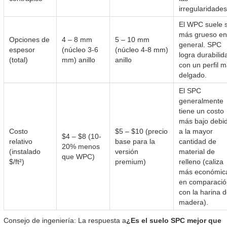
irregularidades
El WPC suele 
más grueso en
Opciones de
4 – 8 mm
5 – 10 mm
general. SPC
espesor
(núcleo 3-6
(núcleo 4-8 mm)
logra durabilid
(total)
mm) anillo
anillo
con un perfil 
delgado.
El SPC
generalmente
tiene un costo
más bajo debi
Costo
$5 – $10 (precio
a la mayor
$4 – $8 (10-
relativo
base para la
cantidad de
20% menos
(instalado
versión
material de
que WPC)
$/ft²)
premium)
relleno (caliza
más económic
en comparació
con la harina 
madera).
Consejo de ingeniería: La respuesta a
¿Es el suelo SPC mejor que