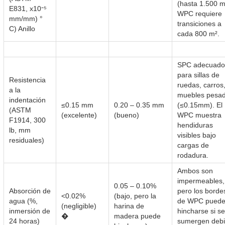
(hasta 1.500 m
E831, x10⁻⁵
WPC requiere
mm/mm) °
transiciones a
C) Anillo
cada 800 m².
SPC adecuado
para sillas de
Resistencia
ruedas, carros
a la
muebles pesa
indentación
≤0.15 mm
0.20 – 0.35 mm
(≤0.15mm). El
(ASTM
(excelente)
(bueno)
WPC muestra
F1914, 300
hendiduras
lb, mm
visibles bajo
residuales)
cargas de
rodadura.
Ambos son
impermeables,
0.05 – 0.10%
Absorción de
pero los borde
<0.02%
(bajo, pero la
agua (%,
de WPC pued
(negligible)
harina de
inmersión de
hincharse si se
�
madera puede
24 horas)
sumergen deb