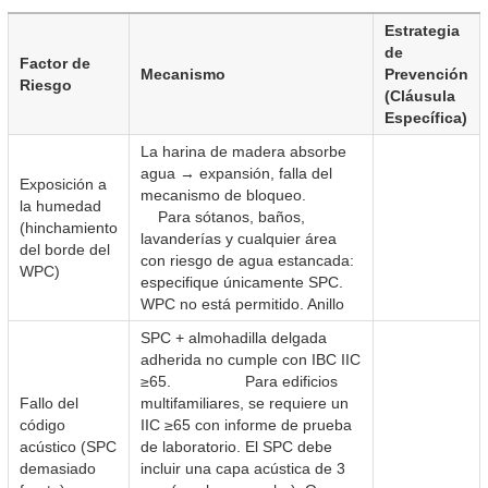
Estrategia
de
Factor de
Mecanismo
Prevención
Riesgo
(Cláusula
Específica)
La harina de madera absorbe
agua → expansión, falla del
Exposición a
mecanismo de bloqueo.
la humedad
Para sótanos, baños,
(hinchamiento
lavanderías y cualquier área
del borde del
con riesgo de agua estancada:
WPC)
especifique únicamente SPC.
WPC no está permitido. Anillo
SPC + almohadilla delgada
adherida no cumple con IBC IIC
≥65. Para edificios
Fallo del
multifamiliares, se requiere un
código
IIC ≥65 con informe de prueba
acústico (SPC
de laboratorio. El SPC debe
demasiado
incluir una capa acústica de 3