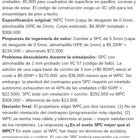
unidades, 45,000 pies cuadrados de superficie en pasillos, cocinas y
áreas de estar. El código de construcción exige un IIC ≥65 para los
ensamblajes de piso a techo.
Especificación original:
WPC 7mm (capa de desgaste de 0.5mm,
almohadilla IXPE de 2mm). Costo estimado: $6.80/ft² instalado =
$306,000.
Propuesta de ingeniería de valor:
Cambie a SPC de 5.5mm (capa
de desgaste de 0.5mm, almohadilla IXPE de 1mm) a $5.20/ft² =
$234,000 – ahorrando $72,000.
Problema descubierto durante la simulación:
SPC con
almohadilla de 1 mm probado con IIC 57 (código de fallo). La
adición de una capa base de corcho de 3 mm (+$0.80/ft²) elevó el
costo a $6.00/ft² = $270,000, aún $36,000 menos que el WPC. Sin
embargo, la planitud del contrapiso para SPC requirió un nivelado
autónomo exhaustivo en el 40% de las unidades (+$0.50/ft² =
$22,500). SPC total con nivelación + corcho: $292,500 vs WPC
$306,000 – diferencia de solo $13,500.
Decisión final:
El propietario eligió WPC por dos razones: (1) No se
necesitó nivelación del contrapiso (programación más rápida), (2)
WPC se sentía más cálido y silencioso al pisar – mayor satisfacción
de los residentes. La respuesta a
¿Es el suelo SPC mejor que el
WPC?
En este caso: el WPC fue mejor en términos de acústica,
programación y confort. El uso de SPC habría requerido un costo