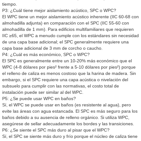
tiempo.
P3: ¿Cuál tiene mejor aislamiento acústico, SPC o WPC?
El WPC tiene un mejor aislamiento acústico inherente (IIC 60-68 con
almohadilla adjunta) en comparación con el SPC (IIC 55-60 con
almohadilla de 1 mm). Para edificios multifamiliares que requieren
IIC ≥65, el WPC a menudo cumple con los estándares sin necesidad
de una capa base adicional; el SPC generalmente requiere una
capa base adicional de 3 mm de corcho o caucho.
P4: ¿Cuál es más económico, SPC o WPC?
El SPC es generalmente entre un 10-20% más económico que el
WPC (4-8 dólares por pies² frente a 5-10 dólares por pies²) porque
el relleno de caliza es menos costoso que la harina de madera. Sin
embargo, si el SPC requiere una capa acústica o nivelación del
subsuelo para cumplir con las normativas, el costo total de
instalación puede ser similar al del WPC.
P5: ¿Se puede usar WPC en baños?
Sí, el WPC se puede usar en baños (es resistente al agua), pero
evite las áreas con agua estancada. El SPC es más seguro para los
baños debido a su ausencia de relleno orgánico. Si utiliza WPC,
asegúrese de sellar adecuadamente los bordes y las transiciones.
P6: ¿Se siente el SPC más duro al pisar que el WPC?
Sí, el SPC se siente más duro y frío porque el núcleo de caliza tiene