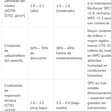
Densidad del
a la indentació
núcleo
1.8 – 2.1
1.3 – 1.6
Rechazar SPC
(ASTM
(alto)
(moderado)
<1.8; rechazar
D792, g/cm³)
WPC <1.3 par
uso comercial.
Mayor conteni
de relleno =
mayor rigidez,
Contenido
menor CTE. El
50% – 70%
30% – 40%
de
relleno de ma
de
harina de
caliza/relleno
en WPC pued
descuento
madera/celulosa
(en peso%)
absorber
humedad en
condiciones
húmedas.
SPC es más
Coeficiente
estable
de
dimensionalme
expansión
– espacios má
térmica
2.0 – 3.5
3.5 – 5.0 (bajo-
grandes sin
(CTE)
(muy bajo)
medio)
transiciones
(ASTM