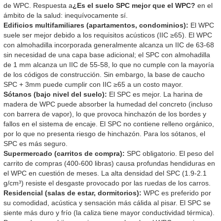
de WPC. Respuesta a
¿Es el suelo SPC mejor que el WPC?
en el
ámbito de la salud: inequívocamente sí.
Edificios multifamiliares (apartamentos, condominios):
El WPC
suele ser mejor debido a los requisitos acústicos (IIC ≥65). El WPC
con almohadilla incorporada generalmente alcanza un IIC de 63-68
sin necesidad de una capa base adicional; el SPC con almohadilla
de 1 mm alcanza un IIC de 55-58, lo que no cumple con la mayoría
de los códigos de construcción. Sin embargo, la base de caucho
SPC + 3mm puede cumplir con IIC ≥65 a un costo mayor.
Sótanos (bajo nivel del suelo):
El SPC es mejor. La harina de
madera de WPC puede absorber la humedad del concreto (incluso
con barrera de vapor), lo que provoca hinchazón de los bordes y
fallos en el sistema de encaje. El SPC no contiene relleno orgánico,
por lo que no presenta riesgo de hinchazón. Para los sótanos, el
SPC es más seguro.
Supermercado (carritos de compra):
SPC obligatorio. El peso del
carrito de compras (400-600 libras) causa profundas hendiduras en
el WPC en cuestión de meses. La alta densidad del SPC (1.9-2.1
g/cm³) resiste el desgaste provocado por las ruedas de los carros.
Residencial (salas de estar, dormitorios):
WPC es preferido por
su comodidad, acústica y sensación más cálida al pisar. El SPC se
siente más duro y frío (la caliza tiene mayor conductividad térmica).