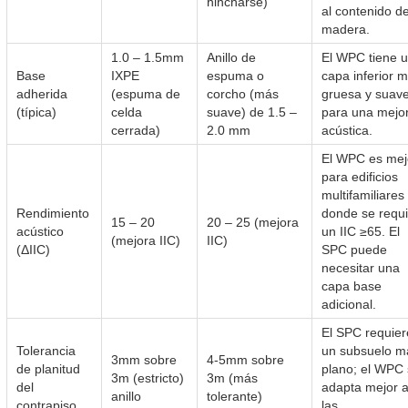
hincharse)
al contenido d
madera.
1.0 – 1.5mm
Anillo de
El WPC tiene 
Base
IXPE
espuma o
capa inferior 
adherida
(espuma de
corcho (más
gruesa y suav
(típica)
celda
suave) de 1.5 –
para una mejo
cerrada)
2.0 mm
acústica.
El WPC es mej
para edificios
multifamiliares
Rendimiento
donde se requ
15 – 20
20 – 25 (mejora
acústico
un IIC ≥65. El
(mejora IIC)
IIC)
(ΔIIC)
SPC puede
necesitar una
capa base
adicional.
El SPC requier
Tolerancia
un subsuelo m
3mm sobre
4-5mm sobre
de planitud
plano; el WPC
3m (estricto)
3m (más
del
adapta mejor 
anillo
tolerante)
contrapiso
las