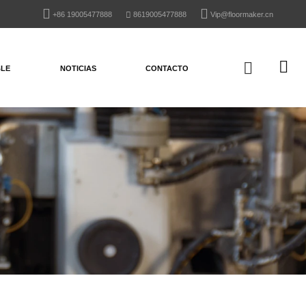
+86 19005477888
8619005477888
Vip@floormaker.cn
BLE
NOTICIAS
CONTACTO