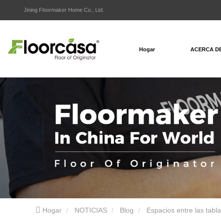
Jining Floormaker Home Co., Ltd.
Hogar
ACERCA D
Hogar
NOTICIAS
Blog
Espacios entre las tabl