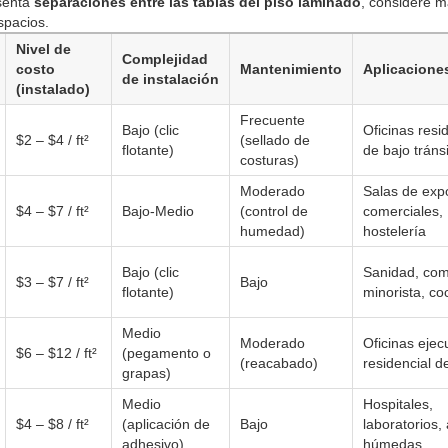
esenta
separaciones entre las tablas del piso laminado
, considere m
spacios.
Nivel de
Complejidad
costo
Mantenimiento
Aplicaciones
de instalación
(instalado)
Frecuente
Bajo (clic
Oficinas resi
$2 – $4 / ft²
(sellado de
flotante)
de bajo tráns
costuras)
Moderado
Salas de exp
$4 – $7 / ft²
Bajo-Medio
(control de
comerciales,
humedad)
hostelería
Bajo (clic
Sanidad, com
$3 – $7 / ft²
Bajo
flotante)
minorista, co
Medio
Moderado
Oficinas ejec
$6 – $12 / ft²
(pegamento o
(reacabado)
residencial de
grapas)
Medio
Hospitales,
$4 – $8 / ft²
(aplicación de
Bajo
laboratorios,
adhesivo)
húmedas