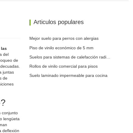
Articulos populares
Mejor suelo para perros con alergias
Piso de vinilo económico de 5 mm
 las
a del
Suelos para sistemas de calefacción radiante
bloqueo de
nadecuadas.
Rollos de vinilo comercial para pisos
a juntas
Suelo laminado impermeable para cocina
s de
siciones
o?
n conjunto
 o lengüeta
rman
 deflexión