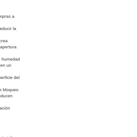
ompras a
educir la
crea
 apertura
de humedad
 en un
rficie del
e bloqueo.
roducen
ación