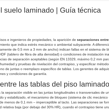
l suelo laminado | Guía técnica
pisos e ingenieros de propiedades, la aparición de
separaciones entre
miento que indica estrés mecánico o ambiental subyacente. A diferenci
picamente de 0,5 mm a 3 mm de ancho) indican fallas en el sistema de 
HDF (tablero de fibra de alta densidad) o condiciones de instalación i
lerancias de separación aceptables (según EN 13329, máximo 0,2 mm par
 humedad y pruebas de nivelación del contrapiso, y especificar método
no de juntas o reemplazo específico de tablas. Los gerentes de adqui
nes y condiciones de garantía.
ntre las tablas del piso laminad
a la separación visible en las juntas longitudinales o transversales de u
ado y estabilizado, el mecanismo de bloqueo (sistema de clic mecánico
de menos de 0,1 mm – imperceptible al tacto. Las separaciones se fo
elativa baja (por debajo del 30% HR), cuando el contrapiso tiene una