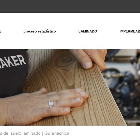
E
proceso estadístico
LAMINADO
IMPERMEA
as del suelo laminado | Guía técnica