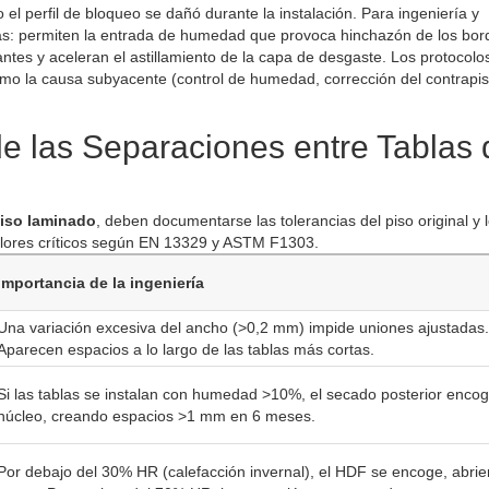
l perfil de bloqueo se dañó durante la instalación. Para ingeniería y
as: permiten la entrada de humedad que provoca hinchazón de los bor
antes y aceleran el astillamiento de la capa de desgaste. Los protocolo
mo la causa subyacente (control de humedad, corrección del contrapi
de las Separaciones entre Tablas 
piso laminado
, deben documentarse las tolerancias del piso original y 
alores críticos según EN 13329 y ASTM F1303.
Importancia de la ingeniería
Una variación excesiva del ancho (>0,2 mm) impide uniones ajustadas.
Aparecen espacios a lo largo de las tablas más cortas.
Si las tablas se instalan con humedad >10%, el secado posterior encog
núcleo, creando espacios >1 mm en 6 meses.
Por debajo del 30% HR (calefacción invernal), el HDF se encoge, abrie