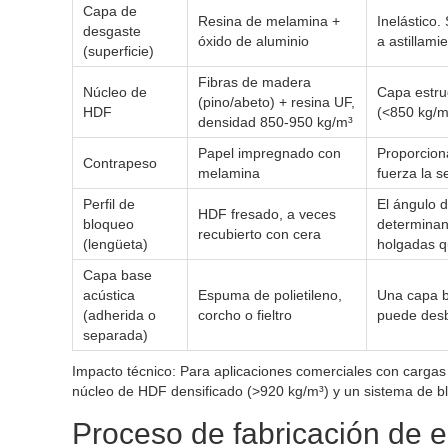
Capa de
Resina de melamina +
Inelástico.
desgaste
óxido de aluminio
a astillami
(superficie)
Fibras de madera
Núcleo de
Capa estru
(pino/abeto) + resina UF,
HDF
(<850 kg/m
densidad 850-950 kg/m³
Papel impregnado con
Proporcion
Contrapeso
melamina
fuerza la s
Perfil de
El ángulo d
HDF fresado, a veces
bloqueo
determinan
recubierto con cera
(lengüeta)
holgadas q
Capa base
acústica
Espuma de polietileno,
Una capa b
(adherida o
corcho o fieltro
puede desb
separada)
Impacto técnico: Para aplicaciones comerciales con cargas p
núcleo de HDF densificado (>920 kg/m³) y un sistema de bloq
Proceso de fabricación de e