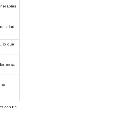
lnerables
densidad
, lo que
lerancias
que
nes con un