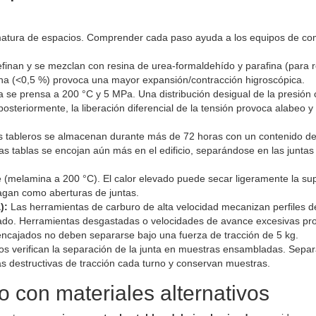
rematura de espacios. Comprender cada paso ayuda a los equipos de c
finan y se mezclan con resina de urea-formaldehído y parafina (para r
ina (<0,5 %) provoca una mayor expansión/contracción higroscópica.
a se prensa a 200 °C y 5 MPa. Una distribución desigual de la presión 
posteriormente, la liberación diferencial de la tensión provoca alabeo y
 tableros se almacenan durante más de 72 horas con un contenido 
as tablas se encojan aún más en el edificio, separándose en las juntas
 (melamina a 200 °C). El calor elevado puede secar ligeramente la supe
agan como aberturas de juntas.
):
Las herramientas de carburo de alta velocidad mecanizan perfiles d
vado. Herramientas desgastadas o velocidades de avance excesivas p
encajados no deben separarse bajo una fuerza de tracción de 5 kg.
s verifican la separación de la junta en muestras ensambladas. Separ
s destructivas de tracción cada turno y conservan muestras.
 con materiales alternativos