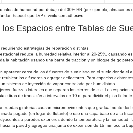
cionales de humedad por debajo del 30% HR (por ejemplo, almacenes 
tándar. Especifique LVP o vinilo con adhesivo.
e los Espacios entre Tablas de Su
requiriendo estrategias de reparación distintas.
 estacional reduce la humedad relativa interior al 20-25%, causando e
a la habitación usando una barra de tracción y un bloque de golpeteo
n aparecer cerca de los difusores de suministro en el suelo donde el a
: reubicar los difusores o agregar deflectores. Para espacios existente
e un sistema de inyección de vapor controlado por humidistato.
jercen fuerzas laterales que separan los cierres de clic. Los espacios
ale tiras de transición a intervalos de 10 m para dividir el piso flotant
con ruedas giratorias causan micromovimientos que gradualmente des
aminado pegado (en lugar de flotante) o use una capa base de alta fricc
s adyacentes a paredes exteriores donde la temperatura y la humedad fl
ila hacia la pared y agregue una junta de expansión de 15 mm oculta baj