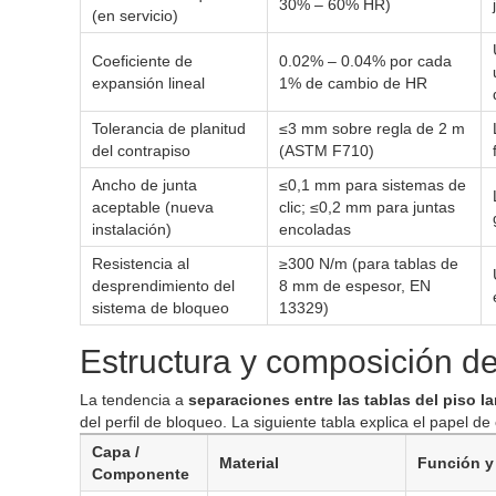
30% – 60% HR)
(en servicio)
Coeficiente de
0.02% – 0.04% por cada
expansión lineal
1% de cambio de HR
Tolerancia de planitud
≤3 mm sobre regla de 2 m
del contrapiso
(ASTM F710)
Ancho de junta
≤0,1 mm para sistemas de
aceptable (nueva
clic; ≤0,2 mm para juntas
instalación)
encoladas
Resistencia al
≥300 N/m (para tablas de
desprendimiento del
8 mm de espesor, EN
sistema de bloqueo
13329)
Estructura y composición del
La tendencia a
separaciones entre las tablas del piso 
del perfil de bloqueo. La siguiente tabla explica el papel 
Capa /
Material
Función y
Componente