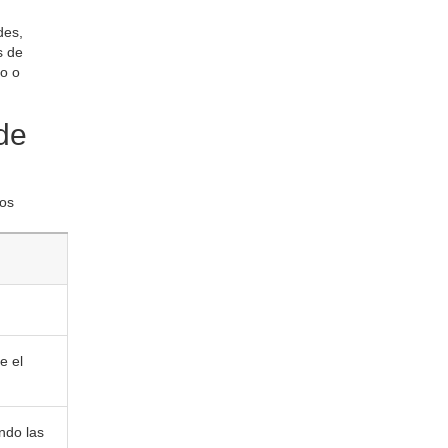
des,
s de
so o
de
los
e el
ndo las