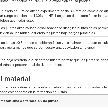
juntas. Por encima del 70% HR, la expansión causa pandeo.
Un suelo de 3 m de ancho experimenta hasta 3.6 mm de cambio de a
un rango estacional del 30% de HR. Las juntas de expansión en las pa
deben acomodar esto.
Los puntos altos causan desalineación vertical; los puntos bajos permit
flexión de las tablas, abriendo las juntas bajo cargas puntuales.
Las juntas >0,5 mm se consideran fallos y normalmente quedan excluid
garantía a menos que se demuestre una desviación ambiental.
Una baja resistencia al desprendimiento permite que las juntas se sep
el tránsito peatonal o al deslizar muebles.
 material.
laminado
está directamente relacionada con las capas compuestas y la
de cada componente en la formación de juntas.
 mecanismo de formación de juntas