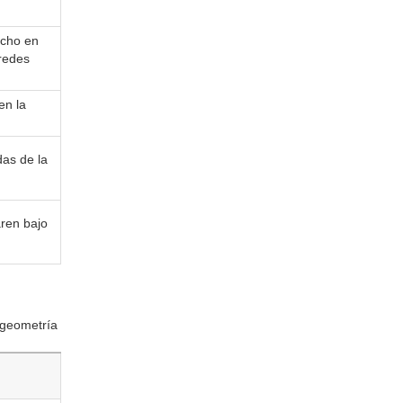
ncho en
redes
en la
as de la
aren bajo
 geometría