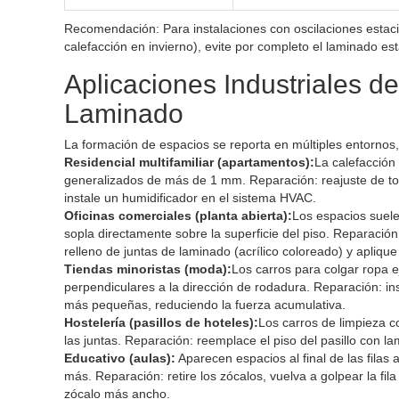
Recomendación: Para instalaciones con oscilaciones esta
calefacción en invierno), evite por completo el laminado es
Aplicaciones Industriales d
Laminado
La formación de espacios se reporta en múltiples entornos, 
Residencial multifamiliar (apartamentos):
La calefacción
generalizados de más de 1 mm. Reparación: reajuste de tod
instale un humidificador en el sistema HVAC.
Oficinas comerciales (planta abierta):
Los espacios suele
sopla directamente sobre la superficie del piso. Reparación
relleno de juntas de laminado (acrílico coloreado) y apliqu
Tiendas minoristas (moda):
Los carros para colgar ropa e
perpendiculares a la dirección de rodadura. Reparación: inst
más pequeñas, reduciendo la fuerza acumulativa.
Hostelería (pasillos de hoteles):
Los carros de limpieza 
las juntas. Reparación: reemplace el piso del pasillo con l
Educativo (aulas):
Aparecen espacios al final de las fila
más. Reparación: retire los zócalos, vuelva a golpear la f
zócalo más ancho.