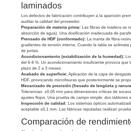
laminados
Los defectos de fabricación contribuyen a la aparición p
auditar la calidad del proveedor.
Preparación de materia prima:
Las fibras de madera se re
absorción de agua). Una dosificación inadecuada de paraf
Prensado de HDF (conformado):
La manta de fibra-resin
gradientes de tensión interna. Cuando la tabla se aclimata 
de juntas.
Acondicionamiento (estabilización de la humedad):
Los
del 6-8 %. Un acondicionamiento insuficiente provoca que l
plazo de 2 a 3 meses.
Acabado de superficie:
Aplicación de la capa de desgaste
HDF, provocando microfisuras que posteriormente se prop
Mecanizado de precisión (fresado de lengüeta y ranura
Tolerancias: ±0,05 mm para dimensiones críticas de soca
ajustes flojos. Una prueba de campo simple: dos tablones 
Inspección de calidad:
Los sistemas ópticos automatizado
aceptable ≤0,1 mm. Las fábricas reputadas realizan prueba
Comparación de rendimiento