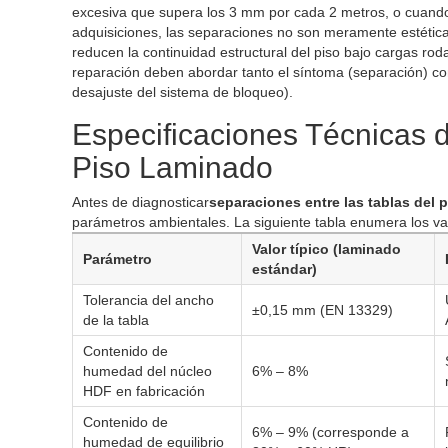
excesiva que supera los 3 mm por cada 2 metros, o cuando e
adquisiciones, las separaciones no son meramente estétic
reducen la continuidad estructural del piso bajo cargas rod
reparación deben abordar tanto el síntoma (separación) co
desajuste del sistema de bloqueo).
Especificaciones Técnicas 
Piso Laminado
Antes de diagnosticar
separaciones entre las tablas del 
parámetros ambientales. La siguiente tabla enumera los v
Valor típico (laminado
Parámetro
estándar)
Tolerancia del ancho
±0,15 mm (EN 13329)
de la tabla
Contenido de
humedad del núcleo
6% – 8%
HDF en fabricación
Contenido de
6% – 9% (corresponde a
humedad de equilibrio