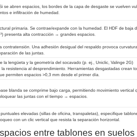
 Si se abren espacios, los bordes de la capa de desgaste se vuelven vu
entos e infiltración de humedad.
ctural primaria. Se contrae/expande con la humedad. El HDF de baja 
³) presenta alta contracción → grandes espacios.
a contratensión. Una adhesión desigual del respaldo provoca curvatura
eparación de las juntas.
e la lengüeta y la geometría del socavado (p. ej., Uniclic, Valinge 2G)
 la resistencia al desprendimiento. Herramientas desgastadas crean to
ue permiten espacios >0,3 mm desde el primer día.
ase blanda se comprime bajo carga, permitiendo movimiento vertical 
loquear las juntas con el tiempo → espacios.
untuales elevadas (sillas de oficina, transpaletas), especifique tablo
ueo con un clic vertical que resista la separación horizontal.
spacios entre tablones en suelos