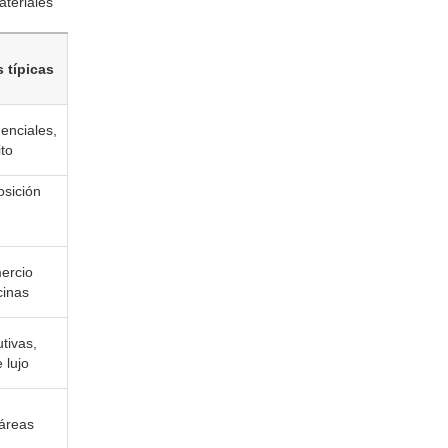
ateriales
 típicas
denciales,
ito
osición
ercio
cinas
utivas,
 lujo
 áreas