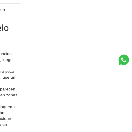
con
elo
spacios
, luego
ire seco
s, use un
 aparecen
e en zonas
bloquean
ión.
uctúan
o un