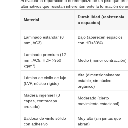
Al evaluar la reparación o el reemplazo de un piso que pr
alternativos que resistan inherentemente la formación de e
Durabilidad (resistencia
Material
a espacios)
Laminado estándar (8
Bajo (aparecen espacios
mm, AC3)
con HR<30%)
Laminado premium (12
mm, AC5, HDF >950
Medio (menor contracción)
kg/m³)
Alta (dimensionalmente
Lámina de vinilo de lujo
estable, sin núcleo
(LVP, núcleo rígido)
orgánico)
Madera ingenieril (3
Moderado (cierto
capas, contracapa
movimiento estacional)
cruzada)
Baldosa de vinilo sólido
Muy alto (sin juntas que
con adhesivo
abran)